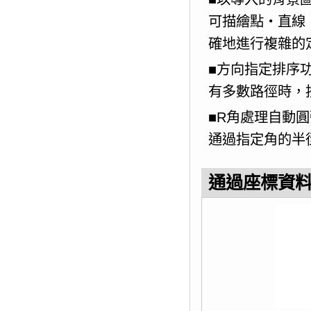
可描繪點・直線
確地進行複雜的
■方向指定排序
有多數路徑時，
■R角處理自動
通過指定角的半
通過座標資