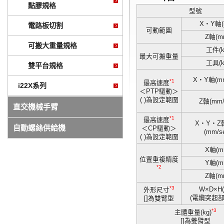
點膠規格
型號
X・Y軸(
電路板切割
可動範圍
Z軸(m
可搬大重量規格
工件(k
最大可搬重量
工具(k
雙平台規格
X・Y軸(mm
*1
最高速度
i22X系列
＜PTP驅動＞
( )為設定範圍
Z軸(mm/
直交機械手臂
*1
最高速度
X・Y・Z
自動螺絲供給機
＜CP驅動＞
(mm/s
( )為設定範圍
X軸(m
位置重複精度
Y軸(m
*2
Z軸(m
*3
W×D×H
外形尺寸
(電纜突起部
[]為雙臂型
*3
主體重量(kg)
[]為雙臂型