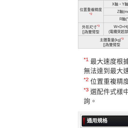
X軸・Y軸
位置重複精度
Z軸(m
*2
R軸(°
*3
W×D×H
外形尺寸
(電纜突起部
[]為雙臂型
*3
主體重量(kg)
[]為雙臂型
*1
最大速度根
無法達到最大
*2
位置重複精
*3
選配件式樣
詢。
通用規格