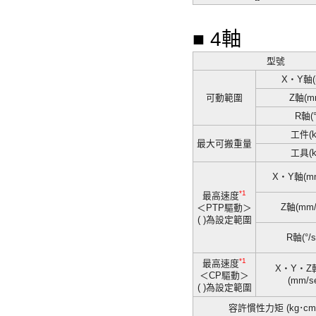
■
4軸
型號
X・Y軸(
可動範圍
Z軸(m
R軸(°
工件(k
最大可搬重量
工具(k
X・Y軸(mm
*1
最高速度
Z軸(mm/
＜PTP驅動＞
( )為設定範圍
R軸(°/s
*1
最高速度
X・Y・Z
＜CP驅動＞
(mm/s
( )為設定範圍
容許慣性力矩 (kg･cm