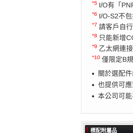
*5
I/O有「P
*6
I/O-S2
*7
請客戶自行
*8
只能新增CO
*9
乙太網連接為1
*10
僅限定B
關於選配件
也提供可應
本公司可能
標配附屬品