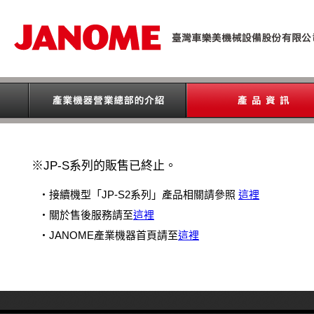
※JP-S系列的販售已終止。
・接續機型「JP-S2系列」產品相關請參照
這裡
・關於售後服務請至
這裡
・JANOME產業機器首頁請至
這裡