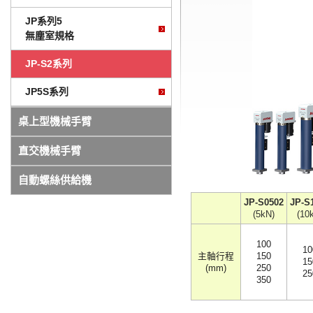
JP系列5
無塵室規格
JP-S2系列
JP5S系列
桌上型機械手臂
直交機械手臂
自動螺絲供給機
JP-S0502
JP-S
(5kN)
(10
100
10
主軸行程
150
15
(mm)
250
25
350