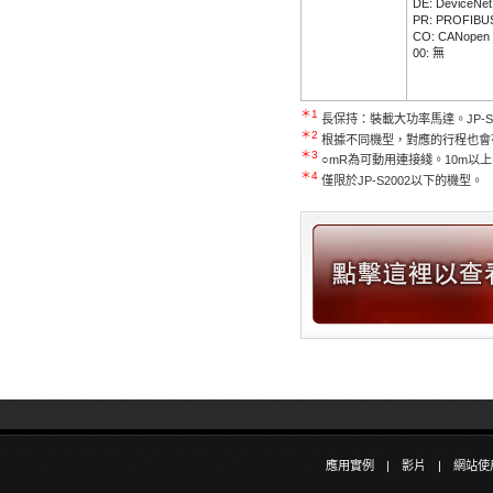
DE: DeviceNet
PR: PROFIBU
CO: CANopen
00: 無
＊1
長保持：裝載大功率馬達。JP-S100
＊2
根據不同機型，對應的行程也會
＊3
○mR為可動用連接綫。10m以
＊4
僅限於JP-S2002以下的機型。
應用實例
|
影片
|
網站使