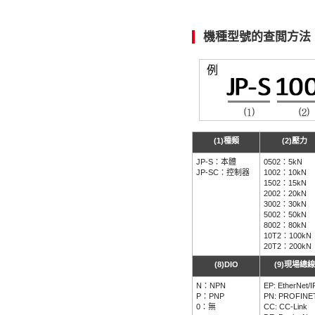
機種型號的查閲方法
例
(1)種類
(2)壓力
JP-S：本體
0502：5kN
JP-SC：控制器
1002：10kN
1502：15kN
2002：20kN
3002：30kN
5002：50kN
8002：80kN
10T2：100kN
20T2：200kN
(8)DIO
(9)現場總線
N：NPN
EP: EtherNet/I
P：PNP
PN: PROFINE
0：無
CC: CC-Link