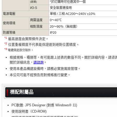
*於訂購時可任選其中一個
(選購)
I/O-S
安全裝置連接用
電源電壓
單相 / 三相 AC200～240V ±10%
周圍溫度
0～40℃
使用環境
相對濕度
20～90％（無結露）
防護等級
IP20
*1
最高速度由實際條件決定。
*2
位置重複精度不代表能保證達到絕對位置精度。
*3
電纜突起部分除外。
根據規格、種類等，有可能跟上述表的數值不同。關於詳細内容，請咨
關於詳細訊息，
請諮詢
。
使用本產品構建設備時，請務必實施風險管理。
本公司可能不經預告而對規格進行變更。
標配附屬品
PC軟體: JP5 Designer (對應 Windows® 11)
使用說明書（CD-ROM)