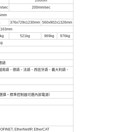
200mm
/sec
200mm/sec
05mm
m
376x729x1230mm
560x902x1326mm
x163mm
kg
521kg
969kg
976kg
kg
德語
越南語、德語、法語、西班牙語、義大利語、
購時選擇。標準控制器可選內部電源）
FINET, EtherNet/IP, EtherCAT