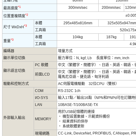
主軸行程
80mm
100mm
*1
300mm/sec
200mm/sec
120mm
最高速度
*2
±0.0
位置重複精度
本體
295x485x816mm
325x505x947m
*3
尺寸 WxDxH
工具箱
520x175
本體
104kg
187kg
191
*3
重量
工具箱
4.9
編碼器
增量方式
顯示單位切換
壓力單位：N, kgf, Lb 長度單位：mm, inch
PC 軟體
中文（繁體字・簡體字）、日語、英語、韓語、
顯示語言切換
中文（繁體字・簡體字）、日語、英語、韓語、
前面LCD
羅馬尼亞語、捷克語、匈牙利語
驅動和控制方式
AC伺服電機驅動 32位CPU（雙核）
COM
RS-232C 1ch
I/O-SYS
輸入17點／輸出16點（NPN和PNPd可在訂
LAN
10BASE-T/100BASE-TX
用於USB記憶體的連接
・ 機型設置數據、示範資料備份
外部輸入輸出
MEMORY
・ 結果資料的保存
・ 系統軟體更新
CC-Link, DeviceNet, PROFIBUS, CANopen, PRO
現場網路