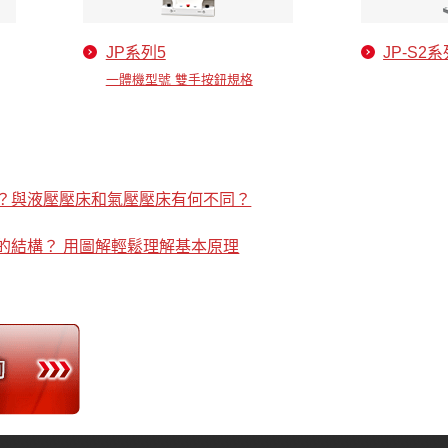
JP系列5
JP-S2
一體機型號 雙手按鈕規格
？與液壓壓床和氣壓壓床有何不同？
的結構？ 用圖解輕鬆理解基本原理