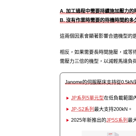
A. 加工過程中需要持續施加壓力的
B. 沒有作業時需要的待機時間約多
這兩個因素會顯著影響合適機型的
相反，如果需要長時間施壓，或等
需壓力三倍的機型，以減輕馬達負
Janome的伺服壓床支持從0.5k
JP系列5單元型
在低負載範圍
JP-S2系列
最大支持200kN。
2025年新推出的
JP5S系列
最大